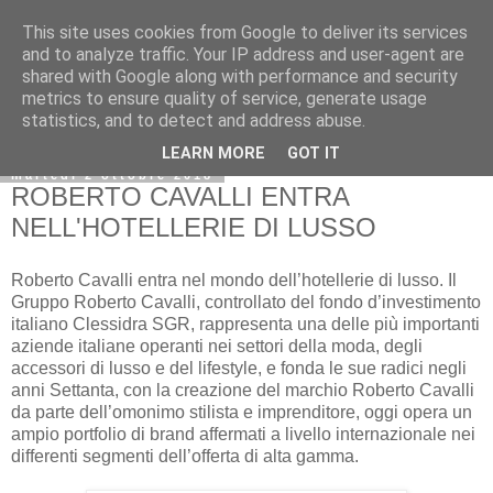
This site uses cookies from Google to deliver its services
and to analyze traffic. Your IP address and user-agent are
shared with Google along with performance and security
metrics to ensure quality of service, generate usage
statistics, and to detect and address abuse.
LEARN MORE
GOT IT
martedì 2 ottobre 2018
ROBERTO CAVALLI ENTRA
NELL'HOTELLERIE DI LUSSO
Roberto Cavalli entra nel mondo dell’hotellerie di lusso. Il
Gruppo Roberto Cavalli, controllato del fondo d’investimento
italiano Clessidra SGR, rappresenta una delle più importanti
aziende italiane operanti nei settori della moda, degli
accessori di lusso e del lifestyle, e fonda le sue radici negli
anni Settanta, con la creazione del marchio Roberto Cavalli
da parte dell’omonimo stilista e imprenditore, oggi opera un
ampio portfolio di brand affermati a livello internazionale nei
differenti segmenti dell’offerta di alta gamma.