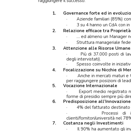
raggiungere il successo:
1.
Governance forte ed in evoluzi
·
Aziende familiari (85%) con
·
3 su 4 hanno un CdA con i
2.
Relazione efficace tra Proprie
·
… ed almeno un Manager nel
·
Struttura manageriale fedel
3.
Attenzione alle Risorse Umane
·
Più di 37.000 posti di la
degli intervistati).
·
Spesso coinvolte in iniziativ
4.
Focalizzazione su Nicchie di Me
·
Anche in mercati maturi e tr
per raggiungere posizioni di lead
5.
Vocazione Internazionale
·
Export medio registrato ne
forme di presidio sempre più di
6.
Predisposizione all’Innovazione
·
4% del fatturato destinato 
·
Processi di 
clienti/fornitori/università nel 78%
7.
Costanza negli Investimenti
·
Il 90% ha aumentato gli inv