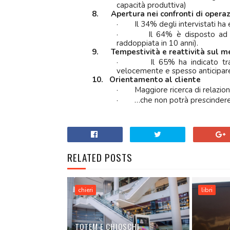
capacità produttiva)
8.
Apertura nei confronti di operaz
·
Il 34% degli intervistati ha
·
Il 64% è disposto ad a
raddoppiata in 10 anni).
9.
Tempestività e reattività sul m
·
Il 65% ha indicato tra
velocemente e spesso anticipare 
10.
Orientamento al cliente
·
Maggiore ricerca di relazion
·
…che non potrà prescindere 
RELATED POSTS
chieri
libri
TOTEM E CHIOSCHI