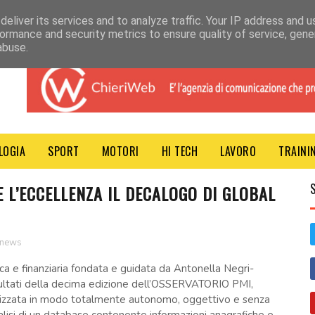
eliver its services and to analyze traffic. Your IP address and 
ormance and security metrics to ensure quality of service, gen
abuse.
LOGIA
SPORT
MOTORI
HI TECH
LAVORO
TRAINI
 L’ECCELLENZA IL DECALOGO DI GLOBAL
news
ca e finanziaria fondata e guidata da Antonella Negri-
isultati della decima edizione dell’OSSERVATORIO PMI,
ealizzata in modo totalmente autonomo, oggettivo e senza