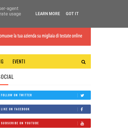
user-agent
erate usage
LEARN MORE
GOT IT
NG
EVENTI
SOCIAL
FOLLOW ON TWITTER
LIKE ON FACEBOOK
SUBSCRIBE ON YOUTUBE