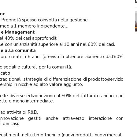
one
 Proprietà spesso coinvolta nella gestione.
n media 1 membro Indipendente…
tà e Management
 40% dei casi approfonditi.
e con un’anzianità superiore ai 10 anni nel 60% dei casi.
 e alla comunità
voro creati in 5 anni (previsti in ulteriore aumento dall’80%
e sociali e culturali per la comunità.
rcato
adizionali, strategie di differenziazione di prodotto/servizio
ership in nicchie ad alto valore aggiunto.
lle diverse edizioni vicino al 50% del fatturato annuo, con
rette e meno intermediate.
ad attività di R&D.
innovazione gestiti anche attraverso interazione con
 dei casi.
estimenti nell’ultimo triennio (nuovi prodotti, nuovi mercati,