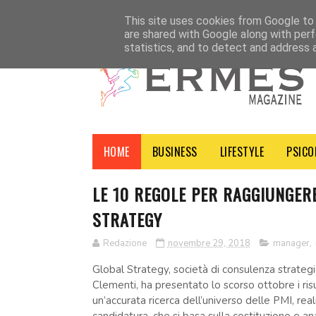
HOME
CHI SIAMO
CONTATTI
This site uses cookies from Google to d
are shared with Google along with perf
statistics, and to detect and address 
HOME
BUSINESS
LIFESTYLE
PSICO
LE 10 REGOLE PER RAGGIUNGERE
STRATEGY
Redazione
novembre 29, 2018
manager
,
Global Strategy, società di consulenza strategi
Clementi, ha presentato lo scorso ottobre i r
un’accurata ricerca dell’universo delle PMI, r